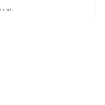
换“密码”。
C