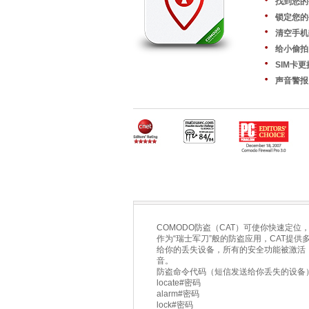
找到您的
锁定您的
清空手机
给小偷拍
SIM卡
声音警报
COMODO防盗（CAT）可使你快速定
作为“瑞士军刀”般的防盗应用，CAT提
给你的丢失设备，所有的安全功能被激活
音。
防盗命令代码（短信发送给你丢失的设备
locate#密码
alarm#密码
lock#密码