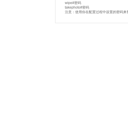
wipe#密码
takephoto#密码
注意：使用你在配置过程中设置的密码来替